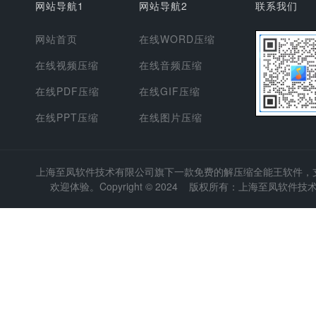
网站导航1
网站导航2
联系我们
网站首页
在线WORD压缩
在线视频压缩
在线音频压缩
在线PDF压缩
在线GIF压缩
在线PPT压缩
在线图片压缩
上海至凤软件技术有限公司
旗下一款免费的解压缩全能王软件，支持
欢迎体验。Copyright © 2024 版权所有：上海至凤软