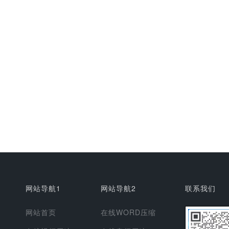
网站导航1
网站导航2
联系我们
网站首页
在线WORD压缩