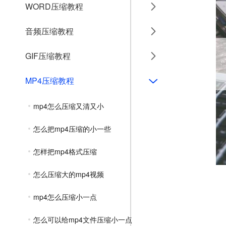
WORD压缩教程
音频压缩教程
GIF压缩教程
MP4压缩教程
mp4怎么压缩又清又小
怎么把mp4压缩的小一些
怎样把mp4格式压缩
怎么压缩大的mp4视频
mp4怎么压缩小一点
怎么可以给mp4文件压缩小一点