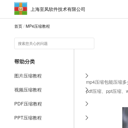
上海至凤软件技术有限公司
首页
/
MP4压缩教程
帮助分类
图片压缩教程
mp4压缩包能压缩多
视频压缩教程
pdf压缩、ppt压缩
PDF压缩教程
PPT压缩教程